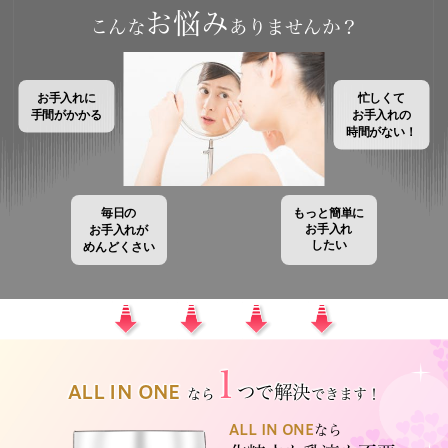
お悩み
こんな
ありませんか？
お手入れに
忙しくて
手間がかかる
お手入れの
時間がない！
もっと簡単に
毎日の
お手入れ
お手入れが
したい
めんどくさい
1
ALL IN ONE
つで解決
なら
できます！
ALL IN ONE
なら