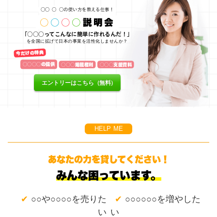
○○
○
○の使い方を教える仕事！
○
○
○
○
説明会
「○○○ってこんなに簡単に作れるんだ！」
を全国に拡げて日本の事業を活性化しませんか？
今だけの特典
○○○○の提供
○○○掲載権利
○○○支援資料
エントリーはこちら（無料）
HELP ME
あなたの力を貸してください！
みんな困っています。
✔
✔
○○や○○○○を売りた
○○○○○○を増やした
い
い