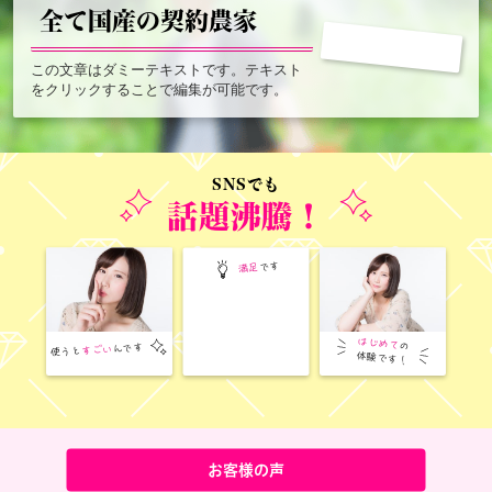
全て国産の契約農家
この文章はダミーテキストです。テキスト
をクリックすることで編集が可能です。
SNSでも
話題沸騰！
です
満足
はじめて
の
んです
すごい
使うと
体験です！
お客様の声