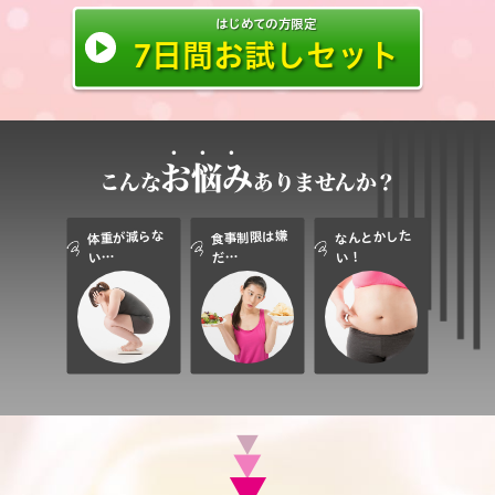
はじめての方限定
7
日間
お試しセット
．．．
お悩み
こんな
ありませんか？
体重が減らな
食事制限は嫌
なんとかした
い…
だ…
い！
▼
▼
▼